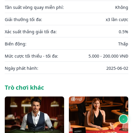
Tần suất vòng quay miễn phí:
Không
Giải thưởng tối đa:
x3 lần cược
Xác suất thắng giải tối đa:
0.5%
Biến động:
Thấp
Mức cược tối thiểu - tối đa:
5.000 - 200.000 VNĐ
Ngày phát hành:
2025-06-02
Trò chơi khác