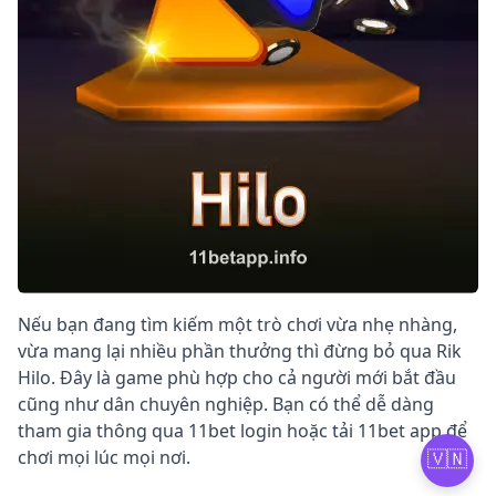
Nếu bạn đang tìm kiếm một trò chơi vừa nhẹ nhàng,
vừa mang lại nhiều phần thưởng thì đừng bỏ qua Rik
Hilo. Đây là game phù hợp cho cả người mới bắt đầu
cũng như dân chuyên nghiệp. Bạn có thể dễ dàng
tham gia thông qua 11bet login hoặc tải 11bet app để
chơi mọi lúc mọi nơi.
🇻🇳